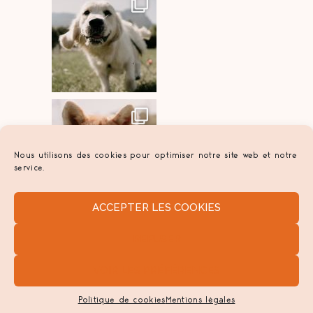
Nous utilisons des cookies pour optimiser notre site web et notre
service.
ACCEPTER LES COOKIES
REFUSER
VOIR LES PRÉFÉRENCES
© Les Confidences De Croc Blanc 2021 . Tous
droits réservés -
Réalisation Adgensii - Agence
Politique de cookies
Mentions légales
de communication Paris Marne la Vallée