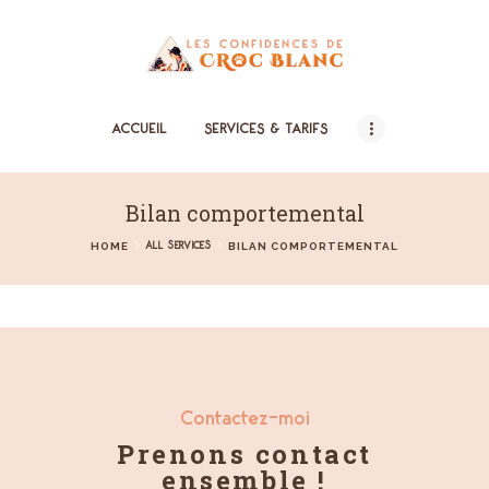
ACCUEIL
ACCUEIL
SERVICES & TARIFS
SERVICES & TARIFS
QUI SUIS-JE ?
Bilan comportemental
MÉTHODE
ALL SERVICES
HOME
BILAN COMPORTEMENTAL
TÉMOIGNAGES
BLOG
GALERIE
CONTACT
Contactez-moi
Prenons contact
ensemble !